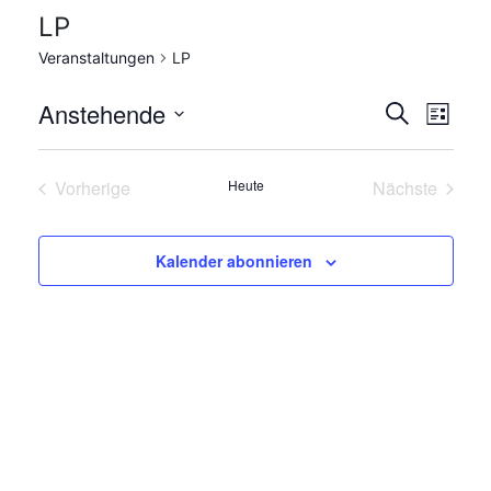
LP
Veranstaltungen
LP
Verans
Ver
Anstehende
Suche
Liste
Ans
Datum
Suche
wählen.
Nav
Vorherige
Heute
Nächste
und
Veranstaltungen
Veranstalt
Ansich
Kalender abonnieren
Naviga