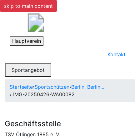
skip to main content
Toggle navigation
Hauptverein
Kontakt
Toggle navigation
Sportangebot
Startseite
›
Sportschützen
›
Berlin, Berlin…
› IMG-20250426-WA00082
Geschäftsstelle
TSV Ötlingen 1895 e. V.