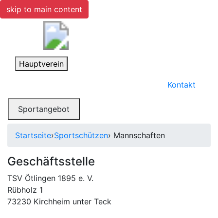
skip to main content
Toggle navigation
Hauptverein
Kontakt
Toggle navigation
Sportangebot
Startseite
›
Sportschützen
› Mannschaften
Geschäftsstelle
TSV Ötlingen 1895 e. V.
Rübholz 1
73230 Kirchheim unter Teck