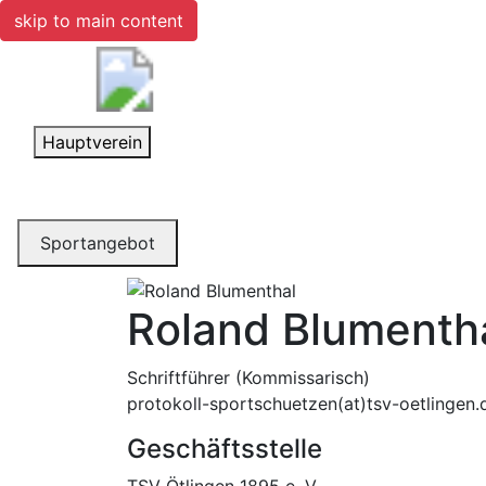
skip to main content
Toggle navigation
Hauptverein
Toggle navigation
Sportangebot
Roland Blumenth
Schriftführer (Kommissarisch)
protokoll-sportschuetzen(at)tsv-oetlingen.
Geschäftsstelle
TSV Ötlingen 1895 e. V.