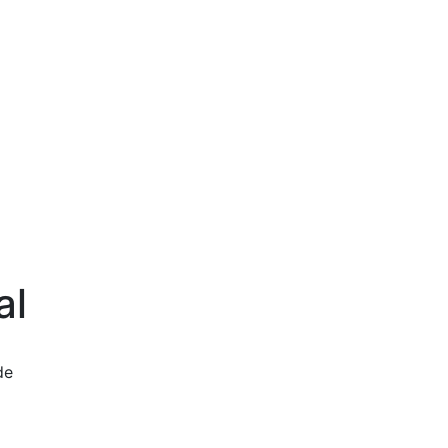
al
de