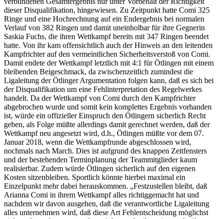
verbundenen Gesamtergebnis nur unter Vorbehalt der Richtigkeit
dieser Disqualifikation, hingewiesen. Zu Zeitpunkt hatte Comi 325
Ringe und eine Hochrechnung auf ein Endergebnis bei normalen
Verlauf von 382 Ringen und damit uneinholbar für ihre Gegnerin
Saskia Fuchs, die ihren Wettkampf bereits mit 347 Ringen beendet
hatte. Von ihr kam offensichtlich auch der Hinweis an den leitenden
Kampfrichter auf den vermeintlichen Sicherheitsverstoß von Comi.
Damit endete der Wettkampf letztlich mit 4:1 für Ötlingen mit einem
bleibenden Beigeschmack, da zwischenzeitlich zumindest die
Ligaleitung der Ötlinger Argumentation folgen kann, daß es sich bei
der Disqualifikation um eine Fehlinterpretation des Regelwerkes
handelt. Da der Wettkampf von Comi durch den Kampfrichter
abgebrochen wurde und somit kein komplettes Ergebnis vorhanden
ist, würde ein offizieller Einspruch den Ötlingern sicherlich Recht
geben, als Folge müßte allerdings damit gerechnet werden, daß der
Wettkampf neu angesetzt wird, d.h., Ötlingen müßte vor dem 07.
Januar 2018, wenn die Wettkampfrunde abgeschlossen wird,
nochmals nach March. Dies ist aufgrund des knappen Zeitfensters
und der bestehenden Terminplanung der Teammitglieder kaum
realisierbar. Zudem würde Ötlingen sicherlich auf den eigenen
Kosten sitzenbleiben. Sportlich könnte hierbei maximal ein
Einzelpunkt mehr dabei herauskommen. „Festzustellen bleibt, daß
Arianna Comi in ihrem Wettkampf alles richtiggemacht hat und
nachdem wir davon ausgehen, daß die verantwortliche Ligaleitung
alles unternehmen wird, daß diese Art Fehlentscheidung möglichst