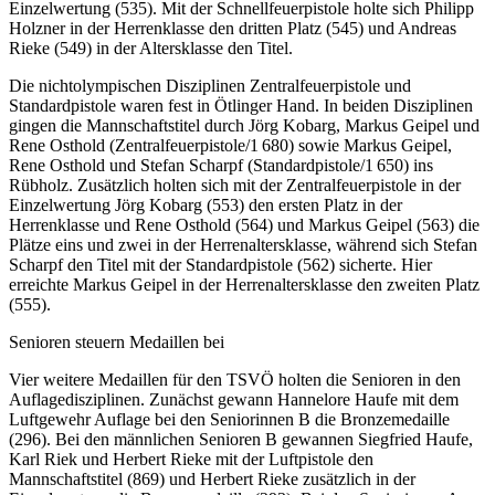
Einzelwertung (535). Mit der Schnellfeuerpistole holte sich Philipp
Holzner in der Herrenklasse den dritten Platz (545) und Andreas
Rieke (549) in der Altersklasse den Titel.
Die nichtolympischen Disziplinen Zentralfeuerpistole und
Standardpistole waren fest in Ötlinger Hand. In beiden Disziplinen
gingen die Mannschaftstitel durch Jörg Kobarg, Markus Geipel und
Rene Osthold (Zentralfeuerpistole/1 680) sowie Markus Geipel,
Rene Osthold und Stefan Scharpf (Standardpistole/1 650) ins
Rübholz. Zusätzlich holten sich mit der Zentralfeuerpistole in der
Einzelwertung Jörg Kobarg (553) den ersten Platz in der
Herrenklasse und Rene Osthold (564) und Markus Geipel (563) die
Plätze eins und zwei in der Herrenaltersklasse, während sich Stefan
Scharpf den Titel mit der Standardpistole (562) sicherte. Hier
erreichte Markus Geipel in der Herrenaltersklasse den zweiten Platz
(555).
Senioren steuern Medaillen bei
Vier weitere Medaillen für den TSVÖ holten die Senioren in den
Auflagedisziplinen. Zunächst gewann Hannelore Haufe mit dem
Luftgewehr Auflage bei den Seniorinnen B die Bronzemedaille
(296). Bei den männlichen Senioren B gewannen Siegfried Haufe,
Karl Riek und Herbert Rieke mit der Luftpistole den
Mannschaftstitel (869) und Herbert Rieke zusätzlich in der