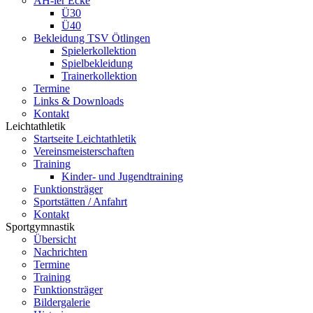
AH-ler Ecke
Ü30
Ü40
Bekleidung TSV Ötlingen
Spielerkollektion
Spielbekleidung
Trainerkollektion
Termine
Links & Downloads
Kontakt
Leichtathletik
Startseite Leichtathletik
Vereinsmeisterschaften
Training
Kinder- und Jugendtraining
Funktionsträger
Sportstätten / Anfahrt
Kontakt
Sportgymnastik
Übersicht
Nachrichten
Termine
Training
Funktionsträger
Bildergalerie