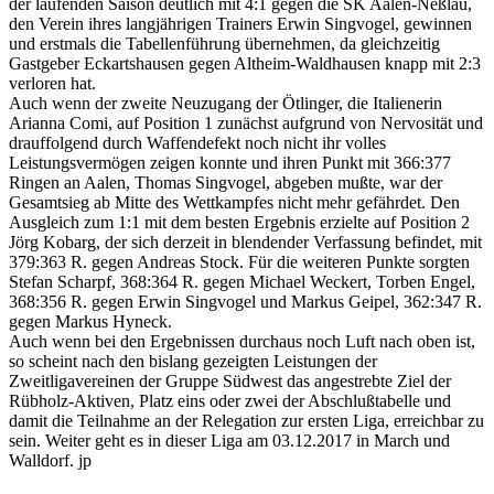
der laufenden Saison deutlich mit 4:1 gegen die SK Aalen-Neßlau,
den Verein ihres langjährigen Trainers Erwin Singvogel, gewinnen
und erstmals die Tabellenführung übernehmen, da gleichzeitig
Gastgeber Eckartshausen gegen Altheim-Waldhausen knapp mit 2:3
verloren hat.
Auch wenn der zweite Neuzugang der Ötlinger, die Italienerin
Arianna Comi, auf Position 1 zunächst aufgrund von Nervosität und
drauffolgend durch Waffendefekt noch nicht ihr volles
Leistungsvermögen zeigen konnte und ihren Punkt mit 366:377
Ringen an Aalen, Thomas Singvogel, abgeben mußte, war der
Gesamtsieg ab Mitte des Wettkampfes nicht mehr gefährdet. Den
Ausgleich zum 1:1 mit dem besten Ergebnis erzielte auf Position 2
Jörg Kobarg, der sich derzeit in blendender Verfassung befindet, mit
379:363 R. gegen Andreas Stock. Für die weiteren Punkte sorgten
Stefan Scharpf, 368:364 R. gegen Michael Weckert, Torben Engel,
368:356 R. gegen Erwin Singvogel und Markus Geipel, 362:347 R.
gegen Markus Hyneck.
Auch wenn bei den Ergebnissen durchaus noch Luft nach oben ist,
so scheint nach den bislang gezeigten Leistungen der
Zweitligavereinen der Gruppe Südwest das angestrebte Ziel der
Rübholz-Aktiven, Platz eins oder zwei der Abschlußtabelle und
damit die Teilnahme an der Relegation zur ersten Liga, erreichbar zu
sein. Weiter geht es in dieser Liga am 03.12.2017 in March und
Walldorf. jp