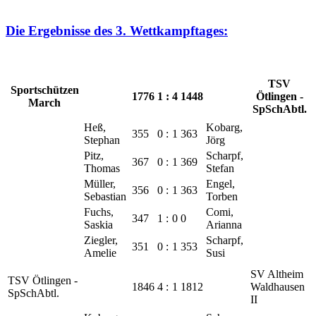
Die Ergebnisse des 3. Wettkampftages:
TSV
Sportschützen
1776
1
:
4
1448
Ötlingen -
March
SpSchAbtl.
Heß,
Kobarg,
355
0
:
1
363
Stephan
Jörg
Pitz,
Scharpf,
367
0
:
1
369
Thomas
Stefan
Müller,
Engel,
356
0
:
1
363
Sebastian
Torben
Fuchs,
Comi,
347
1
:
0
0
Saskia
Arianna
Ziegler,
Scharpf,
351
0
:
1
353
Amelie
Susi
SV Altheim
TSV Ötlingen -
1846
4
:
1
1812
Waldhausen
SpSchAbtl.
II