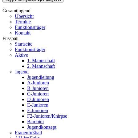
Gesamtjugend
Übersicht
Termine
Funktionsträger
Kontakt
Fussball
Startseite
Funktionsträger
Aktive
1. Mannschaft
2. Mannschaft
Jugend
Jugendleitung
A-Junioren
B-Junioren
C-Junioren
D-Junioren
E-Junioren
F-Junioren
F2-Junioren/Knirpse
Bambini
Jugendkonzept
Frauenfußball