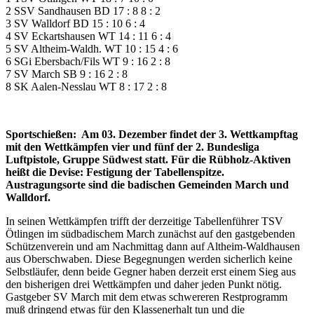
2 SSV Sandhausen BD 17 : 8 8 : 2
3 SV Walldorf BD 15 : 10 6 : 4
4 SV Eckartshausen WT 14 : 11 6 : 4
5 SV Altheim-Waldh. WT 10 : 15 4 : 6
6 SGi Ebersbach/Fils WT 9 : 16 2 : 8
7 SV March SB 9 : 16 2 : 8
8 SK Aalen-Nesslau WT 8 : 17 2 : 8
Sportschießen: Am 03. Dezember findet der 3. Wettkampftag
mit den Wettkämpfen vier und fünf der 2. Bundesliga
Luftpistole, Gruppe Südwest statt. Für die Rübholz-Aktiven
heißt die Devise: Festigung der Tabellenspitze.
Austragungsorte sind die badischen Gemeinden March und
Walldorf.
In seinen Wettkämpfen trifft der derzeitige Tabellenführer TSV
Ötlingen im südbadischem March zunächst auf den gastgebenden
Schützenverein und am Nachmittag dann auf Altheim-Waldhausen
aus Oberschwaben. Diese Begegnungen werden sicherlich keine
Selbstläufer, denn beide Gegner haben derzeit erst einem Sieg aus
den bisherigen drei Wettkämpfen und daher jeden Punkt nötig.
Gastgeber SV March mit dem etwas schwereren Restprogramm
muß dringend etwas für den Klassenerhalt tun und die