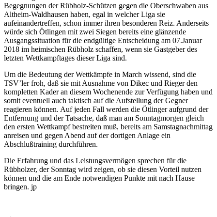
Begegnungen der Rübholz-Schützen gegen die Oberschwaben aus
Altheim-Waldhausen haben, egal in welcher Liga sie
aufeinandertreffen, schon immer ihren besonderen Reiz. Anderseits
würde sich Ötlingen mit zwei Siegen bereits eine glänzende
Ausgangssituation für die endgültige Entscheidung am 07.Januar
2018 im heimischen Rübholz schaffen, wenn sie Gastgeber des
letzten Wettkampftages dieser Liga sind.
Um die Bedeutung der Wettkämpfe in March wissend, sind die
TSV’ler froh, daß sie mit Ausnahme von Dikec und Rieger den
kompletten Kader an diesem Wochenende zur Verfügung haben und
somit eventuell auch taktisch auf die Aufstellung der Gegner
reagieren können. Auf jeden Fall werden die Ötlinger aufgrund der
Entfernung und der Tatsache, daß man am Sonntagmorgen gleich
den ersten Wettkampf bestreiten muß, bereits am Samstagnachmittag
anreisen und gegen Abend auf der dortigen Anlage ein
Abschlußtraining durchführen.
Die Erfahrung und das Leistungsvermögen sprechen für die
Rübholzer, der Sonntag wird zeigen, ob sie diesen Vorteil nutzen
können und die am Ende notwendigen Punkte mit nach Hause
bringen. jp