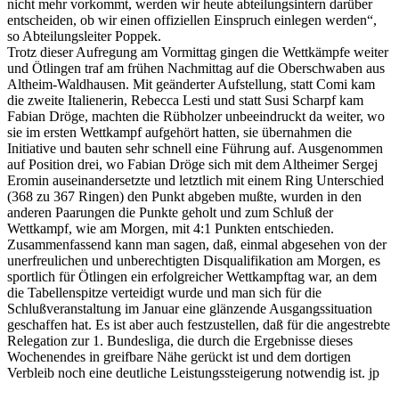
nicht mehr vorkommt, werden wir heute abteilungsintern darüber
entscheiden, ob wir einen offiziellen Einspruch einlegen werden“,
so Abteilungsleiter Poppek.
Trotz dieser Aufregung am Vormittag gingen die Wettkämpfe weiter
und Ötlingen traf am frühen Nachmittag auf die Oberschwaben aus
Altheim-Waldhausen. Mit geänderter Aufstellung, statt Comi kam
die zweite Italienerin, Rebecca Lesti und statt Susi Scharpf kam
Fabian Dröge, machten die Rübholzer unbeeindruckt da weiter, wo
sie im ersten Wettkampf aufgehört hatten, sie übernahmen die
Initiative und bauten sehr schnell eine Führung auf. Ausgenommen
auf Position drei, wo Fabian Dröge sich mit dem Altheimer Sergej
Eromin auseinandersetzte und letztlich mit einem Ring Unterschied
(368 zu 367 Ringen) den Punkt abgeben mußte, wurden in den
anderen Paarungen die Punkte geholt und zum Schluß der
Wettkampf, wie am Morgen, mit 4:1 Punkten entschieden.
Zusammenfassend kann man sagen, daß, einmal abgesehen von der
unerfreulichen und unberechtigten Disqualifikation am Morgen, es
sportlich für Ötlingen ein erfolgreicher Wettkampftag war, an dem
die Tabellenspitze verteidigt wurde und man sich für die
Schlußveranstaltung im Januar eine glänzende Ausgangssituation
geschaffen hat. Es ist aber auch festzustellen, daß für die angestrebte
Relegation zur 1. Bundesliga, die durch die Ergebnisse dieses
Wochenendes in greifbare Nähe gerückt ist und dem dortigen
Verbleib noch eine deutliche Leistungssteigerung notwendig ist. jp