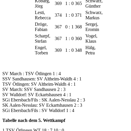
Kobarg,
Schwarz,
369
1
:
0
365
Jörg
Günther
Lesti,
Schwarz,
374
1
:
0
371
Rebecca
Markus
Dröge,
Sergej,
367
0
:
1
368
Fabian
Eromin
Scharpf,
Vogel,
367
1
:
0
360
Stefan
Klaus
Engel,
Hälg,
369
1
:
0
348
Torben
Petra
SV March : TSV Ötlingen 1 : 4
SSV Sandhausen: SV Altheim-Waldh 4 : 1
TSV Ötlingen: SV Altheim-Waldh 4 : 1
SV March: SSV Sandhausen 2 : 3
SV Walldorf: SV Eckartshausen 4 : 1
SGi Ebersbach/Fils : SK Aalen-Nesslau 2 : 3
SK Aalen-Nesslau: SV Eckartshausen 2 : 3
SGi Ebersbach/Fils : SV Walldorf 1 : 4
Tabelle nach dem 5. Wettkampf
1 TSV Ötlingen WT 18 : 7 10 : 0