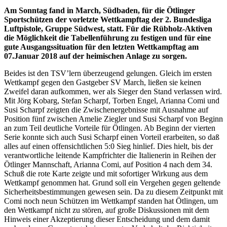
Am Sonntag fand in March, Südbaden, für die Ötlinger
Sportschützen der vorletzte Wettkampftag der 2. Bundesliga
Luftpistole, Gruppe Südwest, statt. Für die Rübholz-Aktiven
die Möglichkeit die Tabellenführung zu festigen und für eine
gute Ausgangssituation für den letzten Wettkampftag am
07.Januar 2018 auf der heimischen Anlage zu sorgen.
Beides ist den TSV’lern überzeugend gelungen. Gleich im ersten
Wettkampf gegen den Gastgeber SV March, ließen sie keinen
Zweifel daran aufkommen, wer als Sieger den Stand verlassen wird.
Mit Jörg Kobarg, Stefan Scharpf, Torben Engel, Arianna Comi und
Susi Scharpf zeigten die Zwischenergebnisse mit Ausnahme auf
Position fünf zwischen Amelie Ziegler und Susi Scharpf von Beginn
an zum Teil deutliche Vorteile für Ötlingen. Ab Beginn der vierten
Serie konnte sich auch Susi Scharpf einen Vorteil erarbeiten, so daß
alles auf einen offensichtlichen 5:0 Sieg hinlief. Dies hielt, bis der
verantwortliche leitende Kampfrichter die Italienerin in Reihen der
Ötlinger Mannschaft, Arianna Comi, auf Position 4 nach dem 34.
Schuß die rote Karte zeigte und mit sofortiger Wirkung aus dem
Wettkampf genommen hat. Grund soll ein Vergehen gegen geltende
Sicherheitsbestimmungen gewesen sein. Da zu diesem Zeitpunkt mit
Comi noch neun Schützen im Wettkampf standen hat Ötlingen, um
den Wettkampf nicht zu stören, auf große Diskussionen mit dem
Hinweis einer Akzeptierung dieser Entscheidung und dem damit