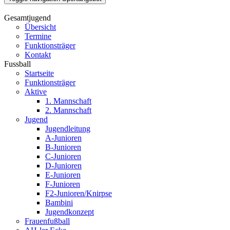
Gesamtjugend
Übersicht
Termine
Funktionsträger
Kontakt
Fussball
Startseite
Funktionsträger
Aktive
1. Mannschaft
2. Mannschaft
Jugend
Jugendleitung
A-Junioren
B-Junioren
C-Junioren
D-Junioren
E-Junioren
F-Junioren
F2-Junioren/Knirpse
Bambini
Jugendkonzept
Frauenfußball