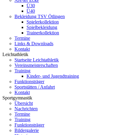
AH-ler Ecke
Ü30
Ü40
Bekleidung TSV Ötlingen
Spielerkollektion
Spielbekleidung
Trainerkollektion
Termine
Links & Downloads
Kontakt
Leichtathletik
Startseite Leichtathletik
Vereinsmeisterschaften
Training
Kinder- und Jugendtraining
Funktionsträger
Sportstätten / Anfahrt
Kontakt
Sportgymnastik
Übersicht
Nachrichten
Termine
Training
Funktionsträger
Bildergalerie