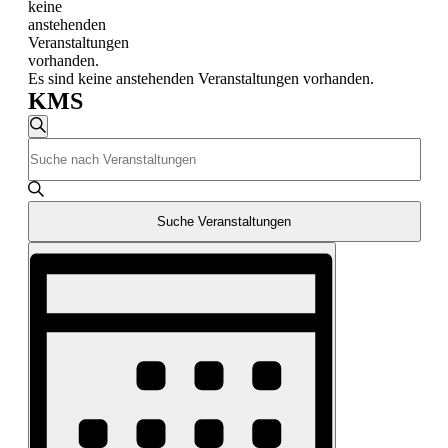
keine
anstehenden
Veranstaltungen
vorhanden.
Es sind keine anstehenden Veranstaltungen vorhanden.
KMS
Veranstaltungen
Suche
Bitte
Suche
Schlüsselwort
und
eingeben.
Suche
Ansichten,
nach
Suche Veranstaltungen
Navigation
Veranstaltungen
Veranstaltung
Schlüsselwort.
Ansichten-
Navigation