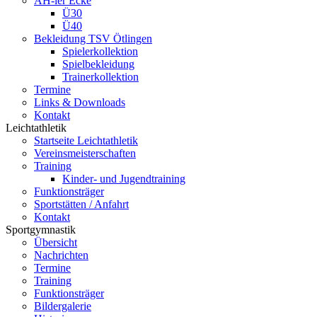
AH-ler Ecke
Ü30
Ü40
Bekleidung TSV Ötlingen
Spielerkollektion
Spielbekleidung
Trainerkollektion
Termine
Links & Downloads
Kontakt
Leichtathletik
Startseite Leichtathletik
Vereinsmeisterschaften
Training
Kinder- und Jugendtraining
Funktionsträger
Sportstätten / Anfahrt
Kontakt
Sportgymnastik
Übersicht
Nachrichten
Termine
Training
Funktionsträger
Bildergalerie