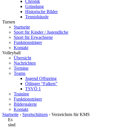
Chronik
Gründung
Historische Bilder
Tennishäusle
Turnen
Startseite
Sport für Kinder / Jugendliche
Sport für Erwachsene
Funktionsträger
Kontakt
Volleyball
Übersicht
Nachrichten
Termine
Teams
Jugend Offspring
Ötlinger “Falken”
TSVÖ 1
Training
Funktionsträger
Bildergalerie
Kontakt
Startseite
›
Sportschützen
› Verzeichnis für KMS
Es
sind