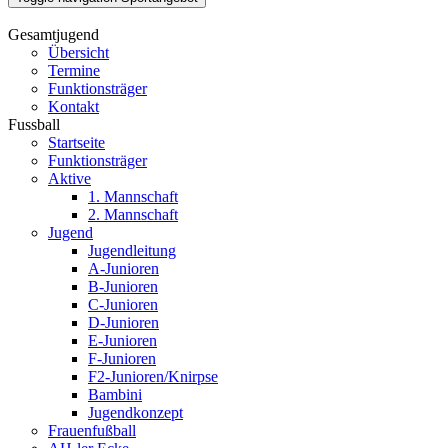
Gesamtjugend
Übersicht
Termine
Funktionsträger
Kontakt
Fussball
Startseite
Funktionsträger
Aktive
1. Mannschaft
2. Mannschaft
Jugend
Jugendleitung
A-Junioren
B-Junioren
C-Junioren
D-Junioren
E-Junioren
F-Junioren
F2-Junioren/Knirpse
Bambini
Jugendkonzept
Frauenfußball