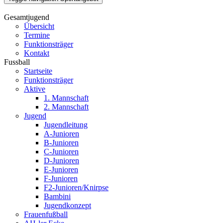
Gesamtjugend
Übersicht
Termine
Funktionsträger
Kontakt
Fussball
Startseite
Funktionsträger
Aktive
1. Mannschaft
2. Mannschaft
Jugend
Jugendleitung
A-Junioren
B-Junioren
C-Junioren
D-Junioren
E-Junioren
F-Junioren
F2-Junioren/Knirpse
Bambini
Jugendkonzept
Frauenfußball