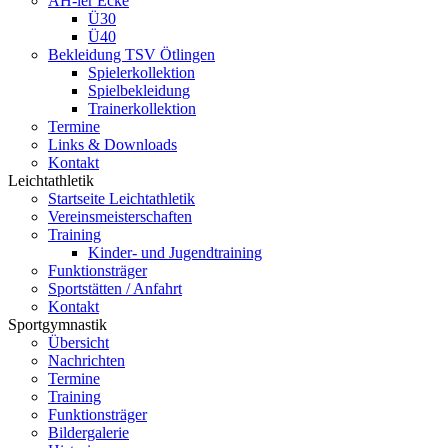
AH-ler Ecke
Ü30
Ü40
Bekleidung TSV Ötlingen
Spielerkollektion
Spielbekleidung
Trainerkollektion
Termine
Links & Downloads
Kontakt
Leichtathletik
Startseite Leichtathletik
Vereinsmeisterschaften
Training
Kinder- und Jugendtraining
Funktionsträger
Sportstätten / Anfahrt
Kontakt
Sportgymnastik
Übersicht
Nachrichten
Termine
Training
Funktionsträger
Bildergalerie