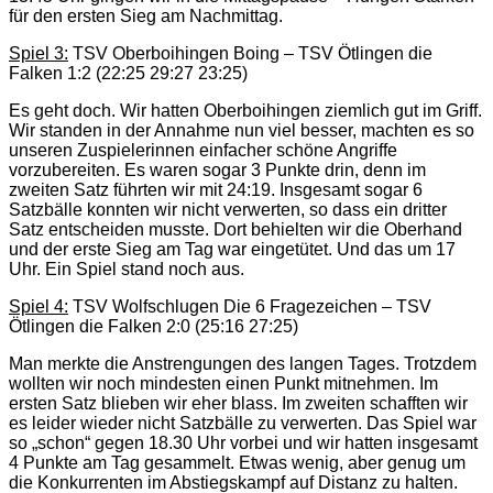
für den ersten Sieg am Nachmittag.
Spiel 3:
TSV Oberboihingen Boing – TSV Ötlingen die
Falken 1:2 (22:25 29:27 23:25)
Es geht doch. Wir hatten Oberboihingen ziemlich gut im Griff.
Wir standen in der Annahme nun viel besser, machten es so
unseren Zuspielerinnen einfacher schöne Angriffe
vorzubereiten. Es waren sogar 3 Punkte drin, denn im
zweiten Satz führten wir mit 24:19. Insgesamt sogar 6
Satzbälle konnten wir nicht verwerten, so dass ein dritter
Satz entscheiden musste. Dort behielten wir die Oberhand
und der erste Sieg am Tag war eingetütet. Und das um 17
Uhr. Ein Spiel stand noch aus.
Spiel 4:
TSV Wolfschlugen Die 6 Fragezeichen – TSV
Ötlingen die Falken 2:0 (25:16 27:25)
Man merkte die Anstrengungen des langen Tages. Trotzdem
wollten wir noch mindesten einen Punkt mitnehmen. Im
ersten Satz blieben wir eher blass. Im zweiten schafften wir
es leider wieder nicht Satzbälle zu verwerten. Das Spiel war
so „schon“ gegen 18.30 Uhr vorbei und wir hatten insgesamt
4 Punkte am Tag gesammelt. Etwas wenig, aber genug um
die Konkurrenten im Abstiegskampf auf Distanz zu halten.