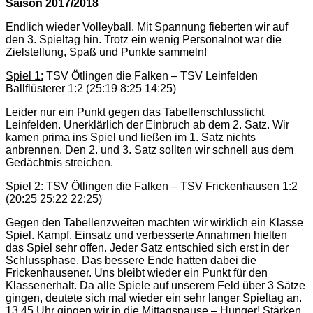
Saison 2017/2018
Endlich wieder Volleyball. Mit Spannung fieberten wir auf
den 3. Spieltag hin. Trotz ein wenig Personalnot war die
Zielstellung, Spaß und Punkte sammeln!
Spiel 1:
TSV Ötlingen die Falken – TSV Leinfelden
Ballflüsterer 1:2 (25:19 8:25 14:25)
Leider nur ein Punkt gegen das Tabellenschlusslicht
Leinfelden. Unerklärlich der Einbruch ab dem 2. Satz. Wir
kamen prima ins Spiel und ließen im 1. Satz nichts
anbrennen. Den 2. und 3. Satz sollten wir schnell aus dem
Gedächtnis streichen.
Spiel 2:
TSV Ötlingen die Falken – TSV Frickenhausen 1:2
(20:25 25:22 22:25)
Gegen den Tabellenzweiten machten wir wirklich ein Klasse
Spiel. Kampf, Einsatz und verbesserte Annahmen hielten
das Spiel sehr offen. Jeder Satz entschied sich erst in der
Schlussphase. Das bessere Ende hatten dabei die
Frickenhausener. Uns bleibt wieder ein Punkt für den
Klassenerhalt. Da alle Spiele auf unserem Feld über 3 Sätze
gingen, deutete sich mal wieder ein sehr langer Spieltag an.
13.45 Uhr gingen wir in die Mittagspause – Hunger! Stärken