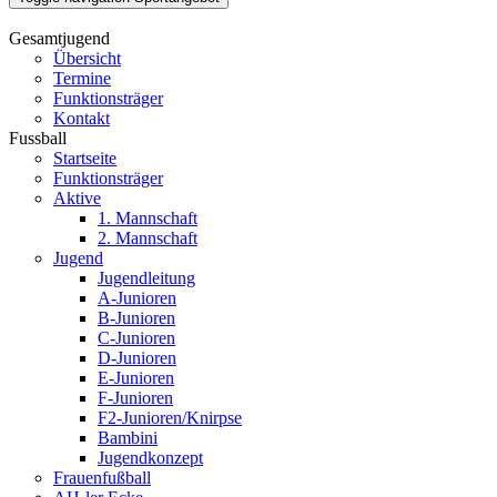
Gesamtjugend
Übersicht
Termine
Funktionsträger
Kontakt
Fussball
Startseite
Funktionsträger
Aktive
1. Mannschaft
2. Mannschaft
Jugend
Jugendleitung
A-Junioren
B-Junioren
C-Junioren
D-Junioren
E-Junioren
F-Junioren
F2-Junioren/Knirpse
Bambini
Jugendkonzept
Frauenfußball