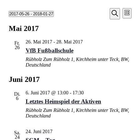
Veransta
Vera
2017-05-26
 - 
2018-01-27
Liste
Ansic
Suche
Datum
Suche
Navi
wählen.
Mai 2017
und
Ansichten
26. Mai 2017
-
28. Mai 2017
Fr.
Navigati
26
VfB Fußballschule
Rübholz
Zum Rübholz 1, Kirchheim unter Teck, BW,
Deutschland
Juni 2017
6. Juni 2017 @ 13:00
-
17:30
Di.
6
Letztes Heimspiel der Aktiven
Rübholz
Zum Rübholz 1, Kirchheim unter Teck, BW,
Deutschland
24. Juni 2017
Sa.
24