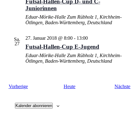
Futsal-Hallen-Cup D- und C-
Juniorinnen
Eduar-Mörike-Halle
Zum Rübholz 1, Kirchheim-
Ötlingen, Baden-Württemberg, Deutschland
27. Januar 2018 @ 8:00
-
13:00
Sa.
27
Futsal-Hallen-Cup E-Jugend
Eduar-Mörike-Halle
Zum Rübholz 1, Kirchheim-
Ötlingen, Baden-Württemberg, Deutschland
Veranstaltungen
Vera
Vorherige
Heute
Nächste
Kalender abonnieren