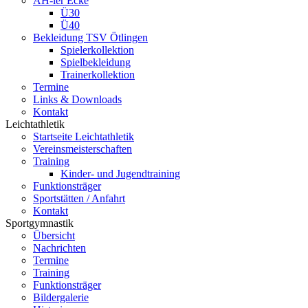
AH-ler Ecke
Ü30
Ü40
Bekleidung TSV Ötlingen
Spielerkollektion
Spielbekleidung
Trainerkollektion
Termine
Links & Downloads
Kontakt
Leichtathletik
Startseite Leichtathletik
Vereinsmeisterschaften
Training
Kinder- und Jugendtraining
Funktionsträger
Sportstätten / Anfahrt
Kontakt
Sportgymnastik
Übersicht
Nachrichten
Termine
Training
Funktionsträger
Bildergalerie