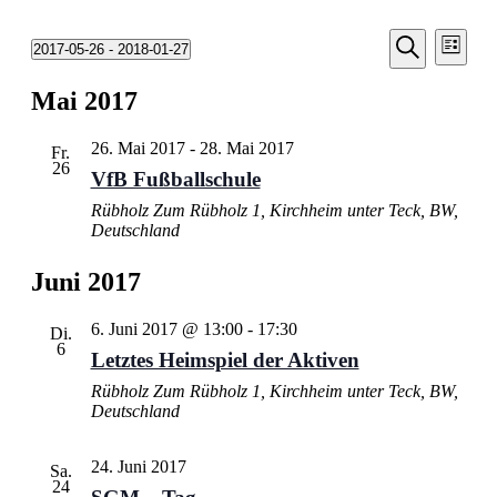
Veransta
Vera
2017-05-26
 - 
2018-01-27
Liste
Ansic
Suche
Datum
Suche
Navi
wählen.
Mai 2017
und
Ansichten
26. Mai 2017
-
28. Mai 2017
Fr.
Navigati
26
VfB Fußballschule
Rübholz
Zum Rübholz 1, Kirchheim unter Teck, BW,
Deutschland
Juni 2017
6. Juni 2017 @ 13:00
-
17:30
Di.
6
Letztes Heimspiel der Aktiven
Rübholz
Zum Rübholz 1, Kirchheim unter Teck, BW,
Deutschland
24. Juni 2017
Sa.
24