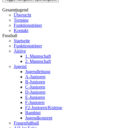
Gesamtjugend
Übersicht
Termine
Funktionsträger
Kontakt
Fussball
Startseite
Funktionsträger
Aktive
1. Mannschaft
2. Mannschaft
Jugend
Jugendleitung
A-Junioren
B-Junioren
C-Junioren
D-Junioren
E-Junioren
F-Junioren
F2-Junioren/Knirpse
Bambini
Jugendkonzept
Frauenfußball