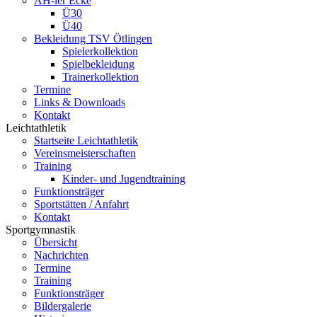
AH-ler Ecke
Ü30
Ü40
Bekleidung TSV Ötlingen
Spielerkollektion
Spielbekleidung
Trainerkollektion
Termine
Links & Downloads
Kontakt
Leichtathletik
Startseite Leichtathletik
Vereinsmeisterschaften
Training
Kinder- und Jugendtraining
Funktionsträger
Sportstätten / Anfahrt
Kontakt
Sportgymnastik
Übersicht
Nachrichten
Termine
Training
Funktionsträger
Bildergalerie