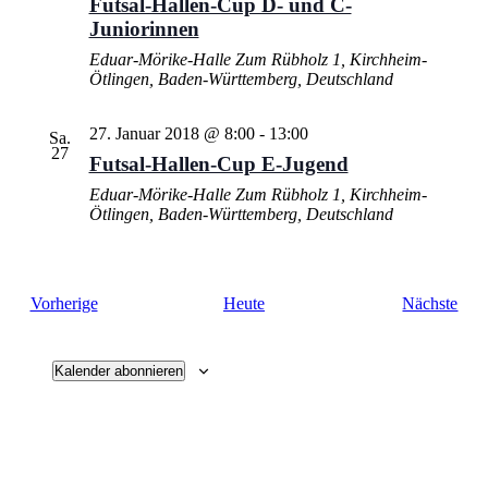
Futsal-Hallen-Cup D- und C-
Juniorinnen
Eduar-Mörike-Halle
Zum Rübholz 1, Kirchheim-
Ötlingen, Baden-Württemberg, Deutschland
27. Januar 2018 @ 8:00
-
13:00
Sa.
27
Futsal-Hallen-Cup E-Jugend
Eduar-Mörike-Halle
Zum Rübholz 1, Kirchheim-
Ötlingen, Baden-Württemberg, Deutschland
Veranstaltungen
Vera
Vorherige
Heute
Nächste
Kalender abonnieren