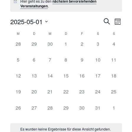
Hier geht es zu den
nächsten bevorstehenden
Veranstaltungen
.
Verans
Ver
2025-05-01
Suche
Monat
Ans
Datum
Suche
Kalender
M
D
M
D
F
S
S
wählen.
Nav
und
0
0
0
0
0
0
0
28
29
30
1
2
3
4
von
Veranstaltungen,
Veranstaltungen,
Veranstaltungen,
Veranstaltungen,
Veranstaltungen,
Veranstaltungen,
Veransta
Ansich
Veranstaltungen
0
0
0
0
0
0
0
5
6
7
8
9
10
11
Naviga
Veranstaltungen,
Veranstaltungen,
Veranstaltungen,
Veranstaltungen,
Veranstaltungen,
Veranstaltungen,
Veranstal
0
0
0
0
0
0
0
12
13
14
15
16
17
18
Veranstaltungen,
Veranstaltungen,
Veranstaltungen,
Veranstaltungen,
Veranstaltungen,
Veranstaltungen,
Veranstal
0
0
0
0
0
0
0
19
20
21
22
23
24
25
Veranstaltungen,
Veranstaltungen,
Veranstaltungen,
Veranstaltungen,
Veranstaltungen,
Veranstaltungen,
Veranstal
0
0
0
0
0
0
0
26
27
28
29
30
31
1
Veranstaltungen,
Veranstaltungen,
Veranstaltungen,
Veranstaltungen,
Veranstaltungen,
Veranstaltungen,
Veransta
Es wurden keine Ergebnisse für diese Ansicht gefunden.