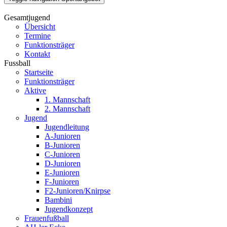
Gesamtjugend
Übersicht
Termine
Funktionsträger
Kontakt
Fussball
Startseite
Funktionsträger
Aktive
1. Mannschaft
2. Mannschaft
Jugend
Jugendleitung
A-Junioren
B-Junioren
C-Junioren
D-Junioren
E-Junioren
F-Junioren
F2-Junioren/Knirpse
Bambini
Jugendkonzept
Frauenfußball