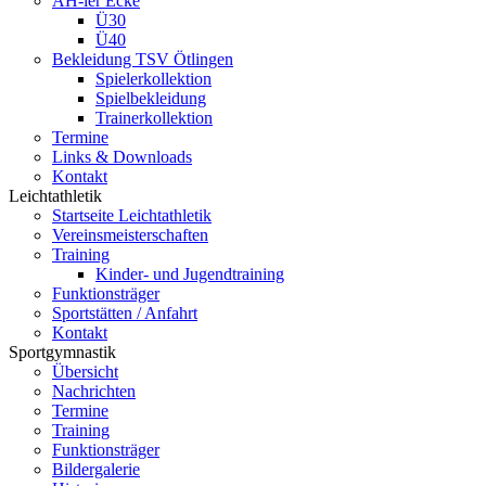
AH-ler Ecke
Ü30
Ü40
Bekleidung TSV Ötlingen
Spielerkollektion
Spielbekleidung
Trainerkollektion
Termine
Links & Downloads
Kontakt
Leichtathletik
Startseite Leichtathletik
Vereinsmeisterschaften
Training
Kinder- und Jugendtraining
Funktionsträger
Sportstätten / Anfahrt
Kontakt
Sportgymnastik
Übersicht
Nachrichten
Termine
Training
Funktionsträger
Bildergalerie