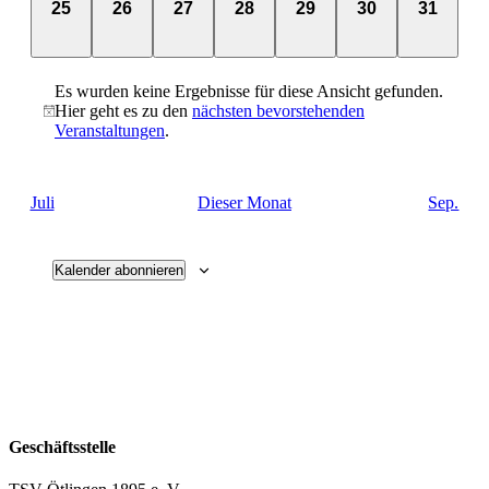
0
0
0
0
0
0
0
25
26
27
28
29
30
31
Veranstaltungen,
Veranstaltungen,
Veranstaltungen,
Veranstaltungen,
Veranstaltungen,
Veranstaltungen
Veransta
Es wurden keine Ergebnisse für diese Ansicht gefunden.
Hier geht es zu den
nächsten bevorstehenden
Veranstaltungen
.
Juli
Dieser Monat
Sep.
Kalender abonnieren
Geschäftsstelle