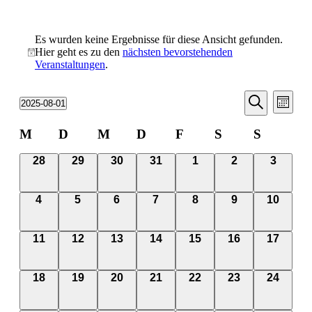
Es wurden keine Ergebnisse für diese Ansicht gefunden.
Hier geht es zu den
nächsten bevorstehenden
Veranstaltungen
.
Veransta
Vera
2025-08-01
Monat
Ansic
Suche
Datum
Suche
Navi
wählen.
Kalender
M
D
M
D
F
S
S
und
von
Ansichten
0
0
0
0
0
0
0
28
29
30
31
1
2
3
Veranstaltungen
Navigati
Veranstaltungen,
Veranstaltungen,
Veranstaltungen,
Veranstaltungen,
Veranstaltungen,
Veranstaltunge
Veranst
0
0
0
0
0
0
0
4
5
6
7
8
9
10
Veranstaltungen,
Veranstaltungen,
Veranstaltungen,
Veranstaltungen,
Veranstaltungen,
Veranstaltunge
Veransta
0
0
0
0
0
0
0
11
12
13
14
15
16
17
Veranstaltungen,
Veranstaltungen,
Veranstaltungen,
Veranstaltungen,
Veranstaltungen,
Veranstaltungen
Veransta
0
0
0
0
0
0
0
18
19
20
21
22
23
24
Veranstaltungen,
Veranstaltungen,
Veranstaltungen,
Veranstaltungen,
Veranstaltungen,
Veranstaltungen
Veransta