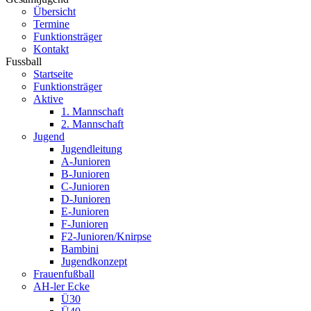
Übersicht
Termine
Funktionsträger
Kontakt
Fussball
Startseite
Funktionsträger
Aktive
1. Mannschaft
2. Mannschaft
Jugend
Jugendleitung
A-Junioren
B-Junioren
C-Junioren
D-Junioren
E-Junioren
F-Junioren
F2-Junioren/Knirpse
Bambini
Jugendkonzept
Frauenfußball
AH-ler Ecke
Ü30