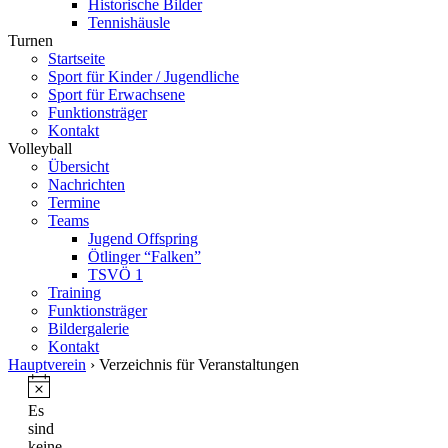
Historische Bilder
Tennishäusle
Turnen
Startseite
Sport für Kinder / Jugendliche
Sport für Erwachsene
Funktionsträger
Kontakt
Volleyball
Übersicht
Nachrichten
Termine
Teams
Jugend Offspring
Ötlinger “Falken”
TSVÖ 1
Training
Funktionsträger
Bildergalerie
Kontakt
Hauptverein
› Verzeichnis für Veranstaltungen
Es
sind
keine