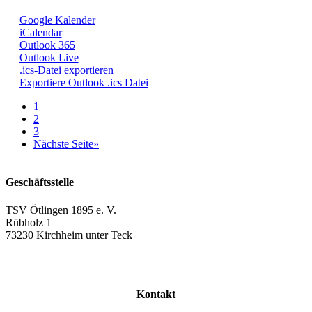
Google Kalender
iCalendar
Outlook 365
Outlook Live
.ics-Datei exportieren
Exportiere Outlook .ics Datei
1
2
3
Nächste Seite
»
Geschäftsstelle
TSV Ötlingen 1895 e. V.
Rübholz 1
73230 Kirchheim unter Teck
Kontakt