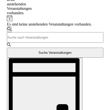
anstehenden
Veranstaltungen
vorhanden.
Es sind keine anstehenden Veranstaltungen vorhanden.
Veranstaltungen
Suche
Bitte
Suche
Schlüsselwort
und
eingeben.
Suche
Ansichten,
nach
Suche Veranstaltungen
Navigation
Veranstaltungen
Veranstaltung
Schlüsselwort.
Ansichten-
Navigation