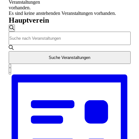
Veranstaltungen
vorhanden.
Es sind keine anstehenden Veranstaltungen vorhanden.
Hauptverein
Veranstaltungen
Suche
Bitte
Suche
Schlüsselwort
und
eingeben.
Suche
Ansichten,
nach
Suche Veranstaltungen
Navigation
Veranstaltungen
Veranstaltung
Schlüsselwort.
Liste
Ansichten-
Navigation