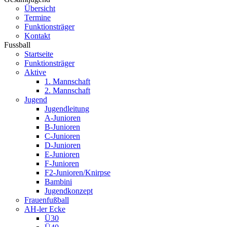
Übersicht
Termine
Funktionsträger
Kontakt
Fussball
Startseite
Funktionsträger
Aktive
1. Mannschaft
2. Mannschaft
Jugend
Jugendleitung
A-Junioren
B-Junioren
C-Junioren
D-Junioren
E-Junioren
F-Junioren
F2-Junioren/Knirpse
Bambini
Jugendkonzept
Frauenfußball
AH-ler Ecke
Ü30