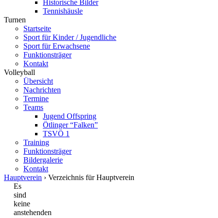
Historische Bilder
Tennishäusle
Turnen
Startseite
Sport für Kinder / Jugendliche
Sport für Erwachsene
Funktionsträger
Kontakt
Volleyball
Übersicht
Nachrichten
Termine
Teams
Jugend Offspring
Ötlinger “Falken”
TSVÖ 1
Training
Funktionsträger
Bildergalerie
Kontakt
Hauptverein
› Verzeichnis für Hauptverein
Es
sind
keine
anstehenden