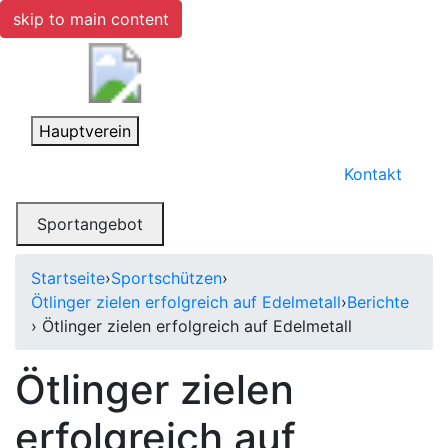
skip to main content
Toggle navigation
Hauptverein
Kontakt
Toggle navigation
Sportangebot
Startseite
›
Sportschützen
›
Ötlinger zielen erfolgreich auf Edelmetall
›
Berichte
› Ötlinger zielen erfolgreich auf Edelmetall
Ötlinger zielen
erfolgreich auf